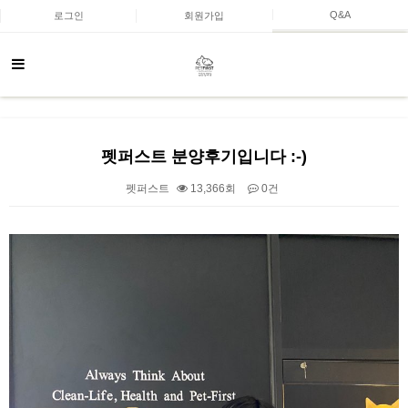
Q&A
로그인
회원가입
펫퍼스트 분양후기입니다 :-)
펫퍼스트
13,366회
0건
본문